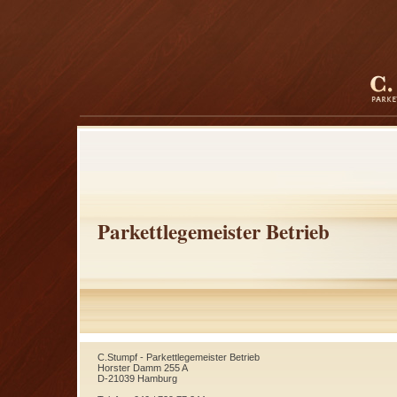
Parkettlegemeister Betrieb
C.Stumpf - Parkettlegemeister Betrieb
Horster Damm 255 A
D-21039 Hamburg